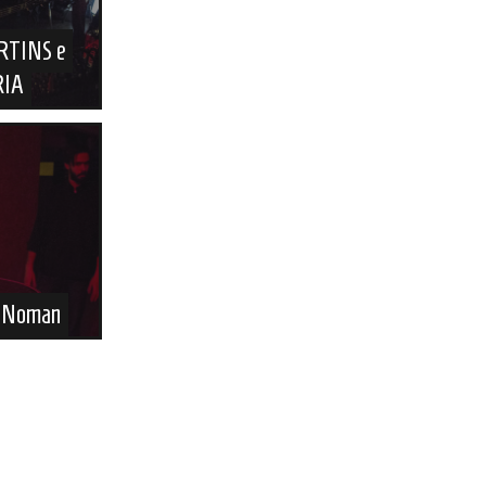
RTINS e
RIA
. Noman