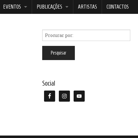
EVENTOS
PUBLICAÇÕES
ARTISTAS
CONTACTOS
ELECTRICIDADE ESTÉTICA
BOREALIS
EVENTO 34
GATO VERMELHO
NOITES DA LUA AZUL
Social